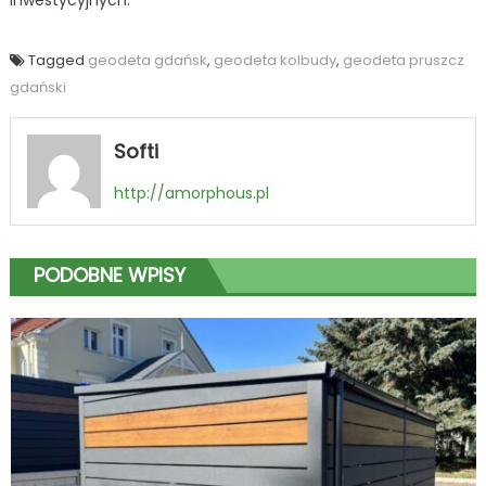
inwestycyjnych.
Tagged
geodeta gdańsk
,
geodeta kolbudy
,
geodeta pruszcz
gdański
Softi
http://amorphous.pl
PODOBNE WPISY