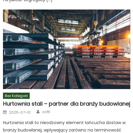
Bez Kategorii
Hurtownia stali – partner dla branży budowlanej
Author
Posted
softi
2025-07-01
on
Hurtownia stali to nieodzowny element łańcucha dostaw w
branży budowlanej, wpływający zarówno na terminowość