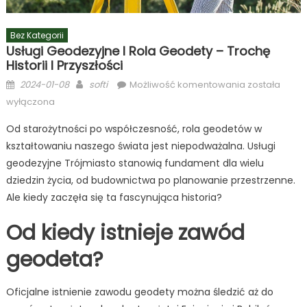
Bez Kategorii
Usługi Geodezyjne I Rola Geodety – Trochę
Historii I Przyszłości
Posted
Author
Usługi
2024-01-08
softi
Możliwość komentowania
została
on
geodezyjne
wyłączona
i
Od starożytności po współczesność, rola geodetów w
rola
kształtowaniu naszego świata jest niepodważalna. Usługi
geodety
–
geodezyjne Trójmiasto stanowią fundament dla wielu
Trochę
dziedzin życia, od budownictwa po planowanie przestrzenne.
historii
Ale kiedy zaczęła się ta fascynująca historia?
i
Od kiedy istnieje zawód
przyszłości
geodeta?
Oficjalne istnienie zawodu geodety można śledzić aż do