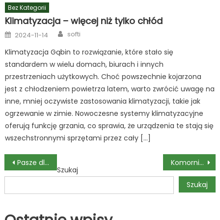
Bez Kategorii
Klimatyzacja – więcej niż tylko chłód
Author
Posted
softi
2024-11-14
on
Klimatyzacja Gąbin to rozwiązanie, które stało się
standardem w wielu domach, biurach i innych
przestrzeniach użytkowych. Choć powszechnie kojarzona
jest z chłodzeniem powietrza latem, warto zwrócić uwagę na
inne, mniej oczywiste zastosowania klimatyzacji, takie jak
ogrzewanie w zimie. Nowoczesne systemy klimatyzacyjne
oferują funkcję grzania, co sprawia, że urządzenia te stają się
wszechstronnymi sprzętami przez cały […]
Nawigacja
Pasze dla trzody – Jak je wybierać?
Komornik Sądowy – Kim jest i co warto o nim wiedzieć
Szukaj
wpisu
Szukaj