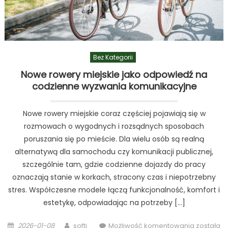
Bez Kategorii
Nowe rowery miejskie jako odpowiedź na
codzienne wyzwania komunikacyjne
Nowe rowery miejskie coraz częściej pojawiają się w
rozmowach o wygodnych i rozsądnych sposobach
poruszania się po mieście. Dla wielu osób są realną
alternatywą dla samochodu czy komunikacji publicznej,
szczególnie tam, gdzie codzienne dojazdy do pracy
oznaczają stanie w korkach, stracony czas i niepotrzebny
stres. Współczesne modele łączą funkcjonalność, komfort i
estetykę, odpowiadając na potrzeby […]
Posted
Author
Nowe
2026-01-08
softi
Możliwość komentowania
została