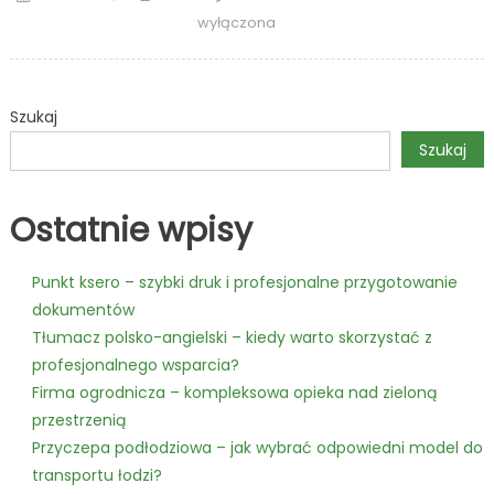
on
rowery
wyłączona
miejskie
jako
odpowie
Szukaj
na
codzienn
Szukaj
wyzwani
komunika
Ostatnie wpisy
Punkt ksero – szybki druk i profesjonalne przygotowanie
dokumentów
Tłumacz polsko-angielski – kiedy warto skorzystać z
profesjonalnego wsparcia?
Firma ogrodnicza – kompleksowa opieka nad zieloną
przestrzenią
Przyczepa podłodziowa – jak wybrać odpowiedni model do
transportu łodzi?