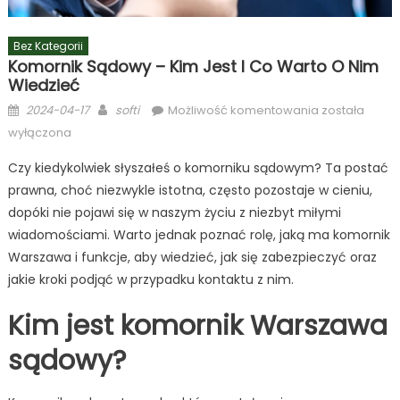
Bez Kategorii
Komornik Sądowy – Kim Jest I Co Warto O Nim
Wiedzieć
Posted
Author
Komornik
2024-04-17
softi
Możliwość komentowania
została
on
Sądowy
wyłączona
–
Czy kiedykolwiek słyszałeś o komorniku sądowym? Ta postać
Kim
prawna, choć niezwykle istotna, często pozostaje w cieniu,
jest
i
dopóki nie pojawi się w naszym życiu z niezbyt miłymi
co
wiadomościami. Warto jednak poznać rolę, jaką ma komornik
warto
Warszawa i funkcje, aby wiedzieć, jak się zabezpieczyć oraz
o
jakie kroki podjąć w przypadku kontaktu z nim.
nim
wiedzieć
Kim jest komornik Warszawa
sądowy?