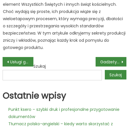
element Wszystkich Świętych i innych świąt kościelnych.
Choć wydają się proste, ich produkcja wiąże się z
wieloetapowym procesem, który wymaga precyzji, dbałości
o szczegóły i przestrzegania wysokich standardów
bezpieczeństwa. W tym artykule odkryjemy sekrety produkcji
zniczy i wkładów, poznając każdy krok od pomysłu do
gotowego produktu.
Nawigacja
Usługi geodezyjne i rola geodety – Trochę historii i przyszłości
Gadżety reklamowe – skuteczna strategia promocyjna
Szukaj
wpisu
Szukaj
Ostatnie wpisy
Punkt ksero – szybki druk i profesjonalne przygotowanie
dokumentów
Tłumacz polsko-angielski – kiedy warto skorzystać z