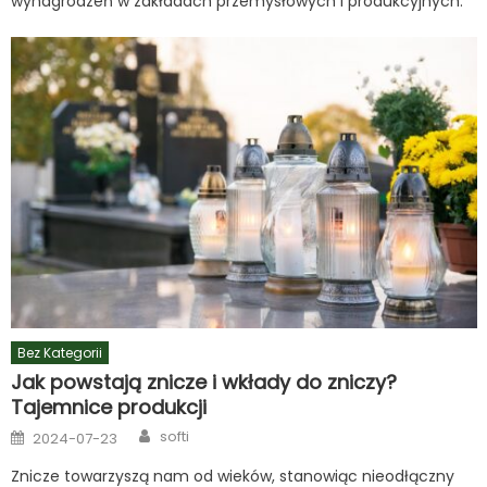
wynagrodzeń w zakładach przemysłowych i produkcyjnych.
Bez Kategorii
Jak powstają znicze i wkłady do zniczy?
Tajemnice produkcji
Author
Posted
softi
2024-07-23
on
Znicze towarzyszą nam od wieków, stanowiąc nieodłączny