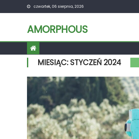
Skip
czwartek, 06 sierpnia, 2026
to
content
AMORPHOUS
MIESIĄC:
STYCZEŃ 2024