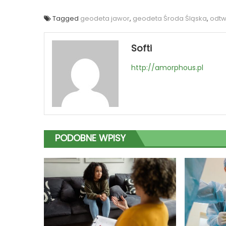
Tagged
geodeta jawor
,
geodeta Środa Śląska
,
odtw
Softi
http://amorphous.pl
PODOBNE WPISY