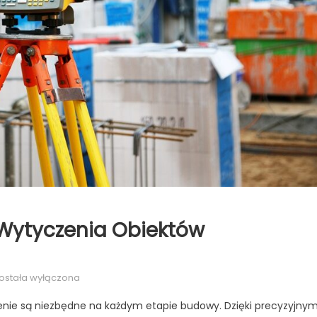
 Wytyczenia Obiektów
rofesjonalny
ostała wyłączona
eodeta
zenie są niezbędne na każdym etapie budowy. Dzięki precyzyjny