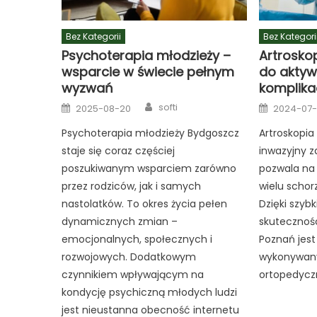
Bez Kategorii
Bez Kategori
Psychoterapia młodzieży –
Artrosko
wsparcie w świecie pełnym
do aktyw
wyzwań
komplikac
Author
Posted
Posted
softi
2025-08-20
2024-07
on
on
Psychoterapia młodzieży Bydgoszcz
Artroskopia
staje się coraz częściej
inwazyjny z
poszukiwanym wsparciem zarówno
pozwala na 
przez rodziców, jak i samych
wielu scho
nastolatków. To okres życia pełen
Dzięki szybk
dynamicznych zmian –
skutecznośc
emocjonalnych, społecznych i
Poznań jest
rozwojowych. Dodatkowym
wykonywan
czynnikiem wpływającym na
ortopedycz
kondycję psychiczną młodych ludzi
jest nieustanna obecność internetu