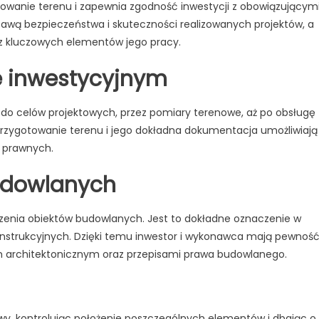
owanie terenu i zapewnia zgodność inwestycji z obowiązującym
ytyczenia
awą bezpieczeństwa i skuteczności realizowanych projektów, a
biektów
udowlanych
z kluczowych elementów jego pracy.
e inwestycyjnym
 do celów projektowych, przez pomiary terenowe, aż po obsługę
rzygotowanie terenu i jego dokładna dokumentacja umożliwiają
 prawnych.
udowlanych
zenia obiektów budowlanych. Jest to dokładne oznaczenie w
onstrukcyjnych. Dzięki temu inwestor i wykonawca mają pewność
tem architektonicznym oraz przepisami prawa budowlanego.
y, kontrolując położenie poszczególnych elementów i dbając o