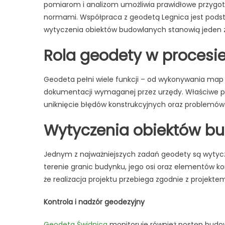
pomiarom i analizom umożliwia prawidłowe przygot
w
normami. Współpraca z geodetą Legnica jest podst
o
b
wytyczenia obiektów budowlanych stanowią jeden 
Rola geodety w procesi
Geodeta pełni wiele funkcji – od wykonywania map
dokumentacji wymaganej przez urzędy. Właściwe p
uniknięcie błędów konstrukcyjnych oraz problemów
Wytyczenia obiektów b
Jednym z najważniejszych zadań geodety są wytyc
terenie granic budynku, jego osi oraz elementów k
że realizacja projektu przebiega zgodnie z projek
Kontrola i nadzór geodezyjny
Geodeta Świdnica
monitoruje również postęp budow