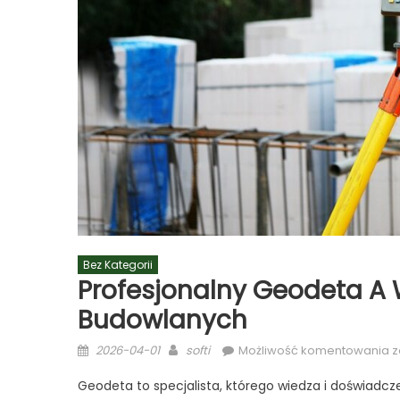
Bez Kategorii
Profesjonalny Geodeta A
Budowlanych
Posted
Author
P
2026-04-01
softi
Możliwość komentowania
z
on
g
Geodeta to specjalista, którego wiedza i doświadc
a