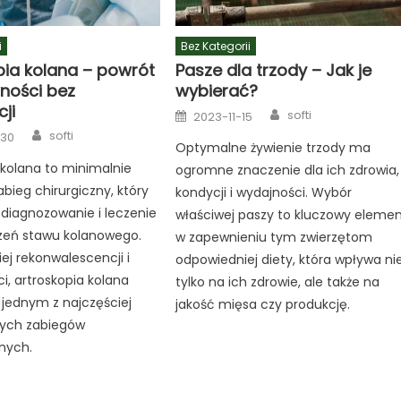
i
Bez Kategorii
pia kolana – powrót
Pasze dla trzody – Jak je
ności bez
wybierać?
ji
Author
Posted
softi
2023-11-15
on
Author
softi
-30
Optymalne żywienie trzody ma
 kolana to minimalnie
ogromne znaczenie dla ich zdrowia,
abieg chirurgiczny, który
kondycji i wydajności. Wybór
diagnozowanie i leczenie
właściwej paszy to kluczowy eleme
rzeń stawu kolanowego.
w zapewnieniu tym zwierzętom
iej rekonwalescencji i
odpowiedniej diety, która wpływa ni
i, artroskopia kolana
tylko na ich zdrowie, ale także na
 jednym z najczęściej
jakość mięsa czy produkcję.
ych zabiegów
nych.