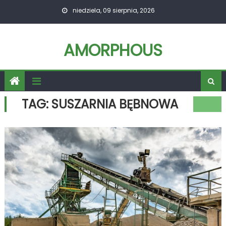
Skip
niedziela, 09 sierpnia, 2026
to
content
AMORPHOUS
TAG:
SUSZARNIA BĘBNOWA