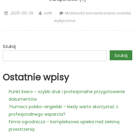
Posted
Author
Przenośni
2025-05-29
softi
Możliwość komentowania
została
on
kubełko
wyłączona
w
kopalnia
–
Szukaj
technolog
która
Szukaj
pracuje
pod
Ostatnie wpisy
ziemią
i
nad
Punkt ksero – szybki druk i profesjonalne przygotowanie
ziemią
dokumentów
Tłumacz polsko-angielski – kiedy warto skorzystać z
profesjonalnego wsparcia?
Firma ogrodnicza – kompleksowa opieka nad zieloną
przestrzenią