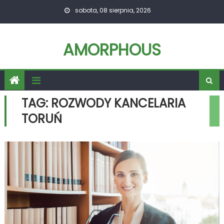
Skip
sobota, 08 sierpnia, 2026
to
content
AMORPHOUS
TAG:
ROZWODY KANCELARIA
TORUŃ