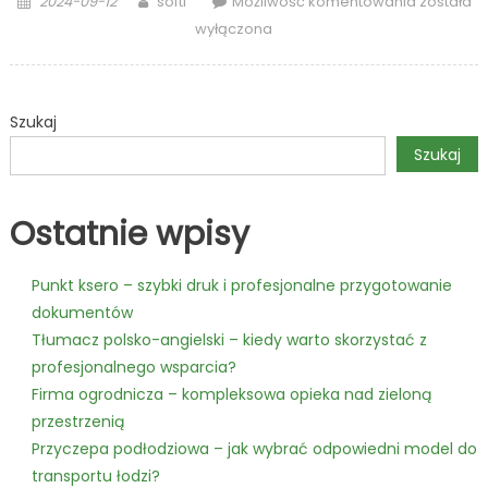
2024-09-12
softi
Możliwość komentowania
została
on
i
wyłączona
podział
majątku
–
Szukaj
jak
prawnik
Szukaj
i
radca
Ostatnie wpisy
prawny
mogą
pomóc?
Punkt ksero – szybki druk i profesjonalne przygotowanie
dokumentów
Tłumacz polsko-angielski – kiedy warto skorzystać z
profesjonalnego wsparcia?
Firma ogrodnicza – kompleksowa opieka nad zieloną
przestrzenią
Przyczepa podłodziowa – jak wybrać odpowiedni model do
transportu łodzi?