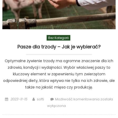
Bez Kategorii
Pasze dla trzody – Jak je wybierać?
Optymalne żywienie trzody ma ogromne znaczenie dla ich
zdrowia, kondycji i wydajności. Wybór właściwej paszy to
kluczowy element w zapewnieniu tym zwierzętom
odpowiedniej diety, która wpływa nie tylko na ich zdrowie, ale
także na jakość mięsa czy produkcję.
Posted
Author
Pasze
2023-11-15
softi
Możliwość komentowania
została
on
dla
wyłączona
trzody
–