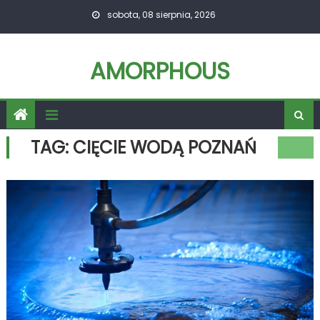
Skip
sobota, 08 sierpnia, 2026
to
content
AMORPHOUS
TAG:
CIĘCIE WODĄ POZNAŃ