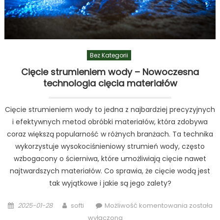
Bez Kategorii
Cięcie strumieniem wody – Nowoczesna
technologia cięcia materiałów
Cięcie strumieniem wody to jedna z najbardziej precyzyjnych
i efektywnych metod obróbki materiałów, która zdobywa
coraz większą popularność w różnych branżach. Ta technika
wykorzystuje wysokociśnieniowy strumień wody, często
wzbogacony o ścierniwa, które umożliwiają cięcie nawet
najtwardszych materiałów. Co sprawia, że cięcie wodą jest
tak wyjątkowe i jakie są jego zalety?
Posted
Author
Cięcie
2025-01-28
softi
Możliwość komentowania
została
on
strumien
wyłączona