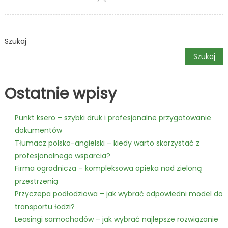
wody
–
Nowocze
Szukaj
technolo
cięcia
Szukaj
materiał
Ostatnie wpisy
Punkt ksero – szybki druk i profesjonalne przygotowanie
dokumentów
Tłumacz polsko-angielski – kiedy warto skorzystać z
profesjonalnego wsparcia?
Firma ogrodnicza – kompleksowa opieka nad zieloną
przestrzenią
Przyczepa podłodziowa – jak wybrać odpowiedni model do
transportu łodzi?
Leasingi samochodów – jak wybrać najlepsze rozwiązanie