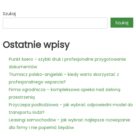
jak
wybrać
Szukaj
najlepsz
rozwiąza
Szukaj
dla
firmy
Ostatnie wpisy
i
nie
popełnić
Punkt ksero – szybki druk i profesjonalne przygotowanie
błędów
dokumentów
Tłumacz polsko-angielski – kiedy warto skorzystać z
profesjonalnego wsparcia?
Firma ogrodnicza – kompleksowa opieka nad zieloną
przestrzenią
Przyczepa podłodziowa – jak wybrać odpowiedni model do
transportu łodzi?
Leasingi samochodów – jak wybrać najlepsze rozwiązanie
dla firmy i nie popełnić błędów