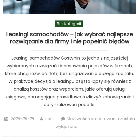
Bez Kategorii
Leasingi samochodów – jak wybrać najlepsze
rozwiązanie dla firmy i nie popełnić błędów
Leasingi samochodów Gostynin to jedno z najczęściej
wybieranych rozwiązań finansowania pojazdów w firmach,
które chcą rozwijać flotę bez angażowania dużego kapitału.
W praktyce decyzja o leasingu często łączy się również z
analizą kosztów oraz wsparciem, jakie oferują usługi
księgowe, pomagające prawidłowo rozliczyć zobowiązania i
optymalizować podatki.
Posted
Author
Leasingi
2026-05-28
softi
Możliwość komentowania
została
on
samoch
wyłączona
–