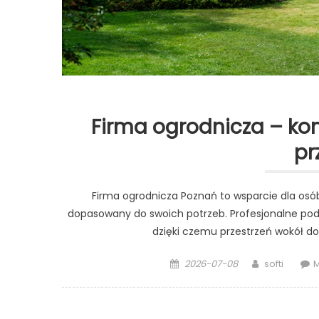
Firma ogrodnicza – ko
pr
Firma ogrodnicza Poznań to wsparcie dla osób
dopasowany do swoich potrzeb. Profesjonalne pod
dzięki czemu przestrzeń wokół 
Posted
Author
2026-07-08
softi
M
on