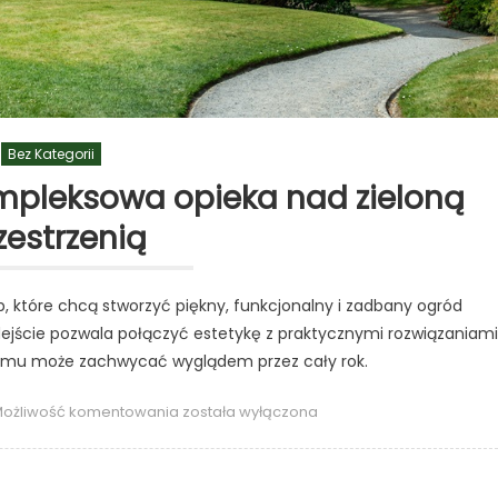
Bez Kategorii
mpleksowa opieka nad zieloną
zestrzenią
, które chcą stworzyć piękny, funkcjonalny i zadbany ogród
ejście pozwala połączyć estetykę z praktycznymi rozwiązaniami
domu może zachwycać wyglądem przez cały rok.
Firma
ożliwość komentowania
została wyłączona
ogrodnicza
–
kompleksowa